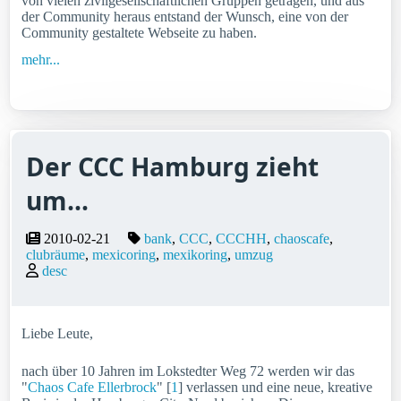
von vielen zivilgesellschaftlichen Gruppen getragen, und aus
der Community heraus entstand der Wunsch, eine von der
Community gestaltete Webseite zu haben.
mehr...
Der CCC Hamburg zieht
um...
2010-02-21
bank
CCC
CCCHH
chaoscafe
clubräume
mexicoring
mexikoring
umzug
desc
Liebe Leute,
nach über 10 Jahren im Lokstedter Weg 72 werden wir das
"
Chaos Cafe Ellerbrock
" [
1
] verlassen und eine neue, kreative