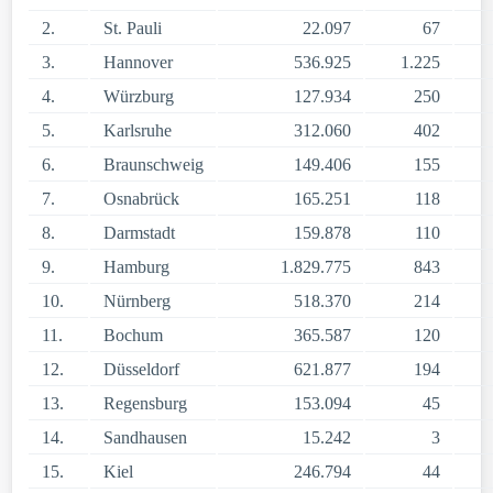
2.
St. Pauli
22.097
67
3.
Hannover
536.925
1.225
4.
Würzburg
127.934
250
5.
Karlsruhe
312.060
402
6.
Braunschweig
149.406
155
7.
Osnabrück
165.251
118
8.
Darmstadt
159.878
110
9.
Hamburg
1.829.775
843
10.
Nürnberg
518.370
214
11.
Bochum
365.587
120
12.
Düsseldorf
621.877
194
13.
Regensburg
153.094
45
14.
Sandhausen
15.242
3
15.
Kiel
246.794
44