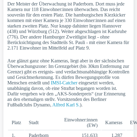
Der Meister der Überwachung ist Paderborn. Dort muss jede
Kamera nur 118 Einwohner:innen überwachen. Das reicht
souverän für den ersten Platz. Die hamburgischen Kiezkicker
kommen mit einer Kamera je 330 Einwohner:innen auf einen
starken zweiten Platz. Nur knapp dahinter liegen Hannover
(438) und Würzburg (512). Weiter abgeschlagen ist Karlsruhe
(776). Der andere Hamburger Zweitligist liegt - ohne
Berücksichtigung des Stadtteils St. Pauli - mit einer Kamera für
2.171 Einwohner im Mittelfeld auf Platz 9.
Aue glänzt ganz ohne Kameras, liegt aber in der sächsischen
Überwachungszone: Im Grenzgebiet (bis 30km Entfernung zur
Grenze) gibt es ereignis- und verdachtsunabhängige Kontrollen
und Gesichtserkennung. Es dürfen Bewegungsprofile von
Menschen erstellt und
IMSI-Catcher
eingesetzt werden,
unabhängig davon, ob eine Straftat begangen worden ist.
Dafür vergeben wir den „AKS-Sonderpreis“ (zur Erinnerung
an den ehemaligen stellv. Vorsitzenden des Berliner
Fußballclubs Dynamo,
Alfred Karl S.
).
Einwohner:innen
Platz
Stadt
Kameras
EW
(EW)
1.
Paderborn
151.633
1.287