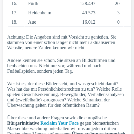
16.
Fürth
128.497
20
17.
Heidenheim
49.573
3
18.
Aue
16.012
0
Achtung: Die Angaben sind mit Vorsicht zu genießen. Sie
stammen von einer schon länger nicht mehr aktualisierten
Website, neuere Zahlen kennen wir nicht.
Andere kennen sie schon. Sie sitzen an Bildschirmen und
beobachten uns. Nicht nur vor, während und nach
Fußballspielen, sondern jeden Tag.
Wer ist es, der diese Bilder sieht, und was geschieht damit?
Was hat das mit Persönlichkeitsrechten zu tun? Welche Rolle
spielen Gesichtserkennung, Bewegtbilder, Verhaltensanalysen
und (zweifelhafte) -prognosen? Welche Schranken der
Überwachung gelten für den öffentlichen Raum?
Über diese und andere Fragen sowie die europäische
Bürgerinitiative
Reclaim Your Face
gegen biometrischen
Massenüberwachung unterhalten wir uns an jedem dritten
Freitag eines Monats auf unserem
Überwachungsstammtisch
.