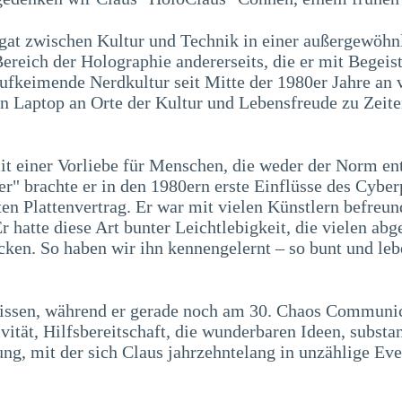
agat zwischen Kultur und Technik in einer außergewöhn
ereich der Holographie andererseits, die er mit Begeis
aufkeimende Nerdkultur seit Mitte der 1980er Jahre an 
en Laptop an Orte der Kultur und Lebensfreude zu Zeit
mit einer Vorliebe für Menschen, die weder der Norm en
" brachte er in den 1980ern erste Einflüsse des Cyber
en Plattenvertrag. Er war mit vielen Künstlern befreun
 hatte diese Art bunter Leichtlebigkeit, die vielen abg
cken. So haben wir ihn kennengelernt – so bunt und leb
issen, während er gerade noch am 30. Chaos Communica
ivität, Hilfsbereitschaft, die wunderbaren Ideen, substa
ung, mit der sich Claus jahrzehntelang in unzählige Ev