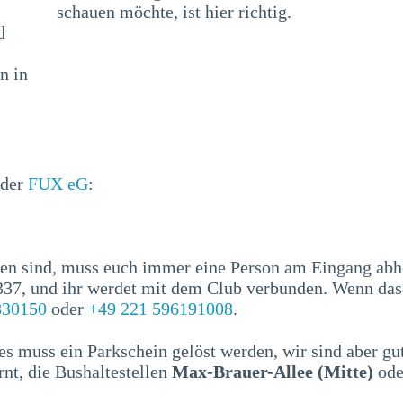
schauen möchte, ist hier richtig.
d
n in
 der
FUX eG
:
en sind, muss euch immer eine Person am Eingang abhol
1337, und ihr werdet mit dem Club verbunden. Wenn da
830150
oder
+49 221 596191008
.
es muss ein Parkschein gelöst werden, wir sind aber g
rnt, die Bushaltestellen
Max-Brauer-Allee (Mitte)
ode