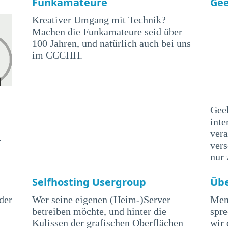
Funkamateure
Ge
Kreativer Umgang mit Technik?
Machen die Funkamateure seid über
100 Jahren, und natürlich auch bei uns
im CCCHH.
Geek
inte
vera
.
ver
nur
Selfhosting Usergroup
Üb
der
Wer seine eigenen (Heim-)Server
Men
betreiben möchte, und hinter die
spr
Kulissen der grafischen Oberflächen
wir 