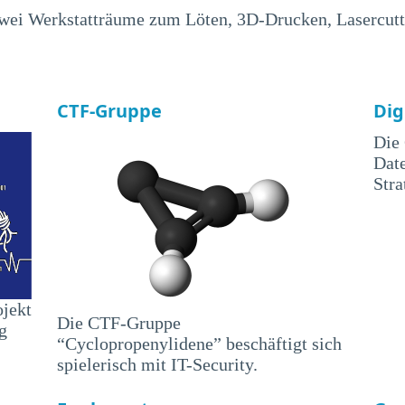
zwei Werkstatträume zum Löten, 3D-Drucken, Lasercutte
CTF-Gruppe
Dig
Die 
Date
Stra
ojekt
Die CTF-Gruppe
g
“Cyclopropenylidene” beschäftigt sich
spielerisch mit IT-Security.