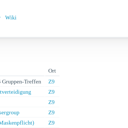
r
Wiki
Ort
 Gruppen-Treffen
Z9
stverteidigung
Z9
Z9
sergroup
Z9
Maskenpflicht)
Z9