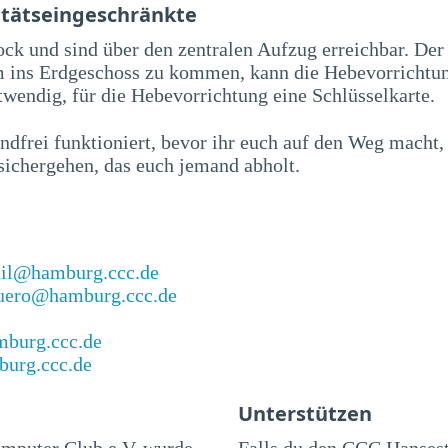
itätseingeschränkte
ock und sind über den zentralen Aufzug erreichbar. De
m ins Erdgeschoss zu kommen, kann die Hebevorrichtun
otwendig, für die Hebevorrichtung eine Schlüsselkarte.
dfrei funktioniert, bevor ihr euch auf den Weg macht,
sichergehen, das euch jemand abholt.
il@hamburg.ccc.de
uero@hamburg.ccc.de
mburg.ccc.de
burg.ccc.de
Unterstützen
mputer Club e.V. wurde
Falls du den CCC Hanses