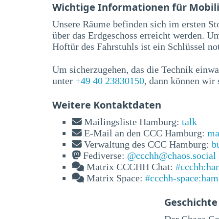
Wichtige Informationen für Mobil
Unsere Räume befinden sich im ersten St
über das Erdgeschoss erreicht werden. U
Hoftür des Fahrstuhls ist ein Schlüssel n
Um sicherzugehen, das die Technik einwan
unter
+49 40 23830150
, dann können wir 
Weitere Kontaktdaten
Mailingsliste Hamburg:
talk
E-Mail an den CCC Hamburg:
ma
Verwaltung des CCC Hamburg:
b
Fediverse:
@ccchh@chaos.social
Matrix CCCHH Chat:
#ccchh:ha
Matrix Space:
#ccchh-space:ham
Geschichte
Der Chaos Co