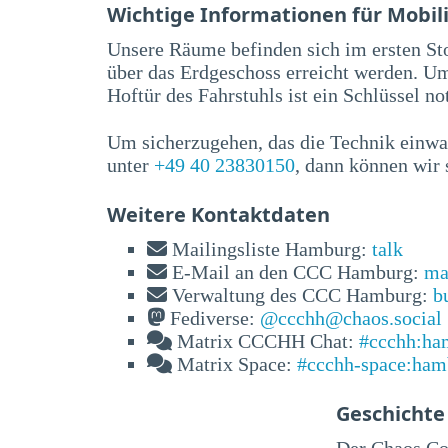
Wichtige Informationen für Mobil
Unsere Räume befinden sich im ersten St
über das Erdgeschoss erreicht werden. U
Hoftür des Fahrstuhls ist ein Schlüssel n
Um sicherzugehen, das die Technik einwan
unter
+49 40 23830150
, dann können wir 
Weitere Kontaktdaten
Mailingsliste Hamburg:
talk
E-Mail an den CCC Hamburg:
ma
Verwaltung des CCC Hamburg:
b
Fediverse:
@ccchh@chaos.social
Matrix CCCHH Chat:
#ccchh:ha
Matrix Space:
#ccchh-space:ham
Geschichte
Der Chaos Co