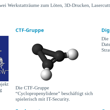
zwei Werkstatträume zum Löten, 3D-Drucken, Lasercutte
CTF-Gruppe
Dig
Die 
Date
Stra
ojekt
Die CTF-Gruppe
g
“Cyclopropenylidene” beschäftigt sich
spielerisch mit IT-Security.