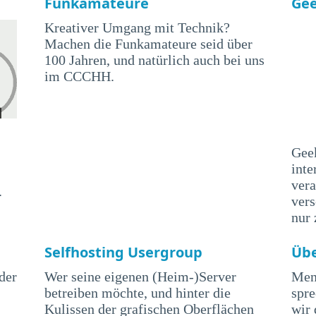
Funkamateure
Ge
Kreativer Umgang mit Technik?
Machen die Funkamateure seid über
100 Jahren, und natürlich auch bei uns
im CCCHH.
Geek
inte
vera
.
ver
nur
Selfhosting Usergroup
Üb
der
Wer seine eigenen (Heim-)Server
Men
betreiben möchte, und hinter die
spr
Kulissen der grafischen Oberflächen
wir 