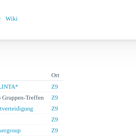
r
Wiki
Ort
FLINTA*
Z9
 Gruppen-Treffen
Z9
stverteidigung
Z9
Z9
sergroup
Z9