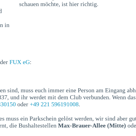
schauen möchte, ist hier richtig.
d
n in
 der
FUX eG
:
en sind, muss euch immer eine Person am Eingang abhol
1337, und ihr werdet mit dem Club verbunden. Wenn da
830150
oder
+49 221 596191008
.
es muss ein Parkschein gelöst werden, wir sind aber g
rnt, die Bushaltestellen
Max-Brauer-Allee (Mitte)
ode