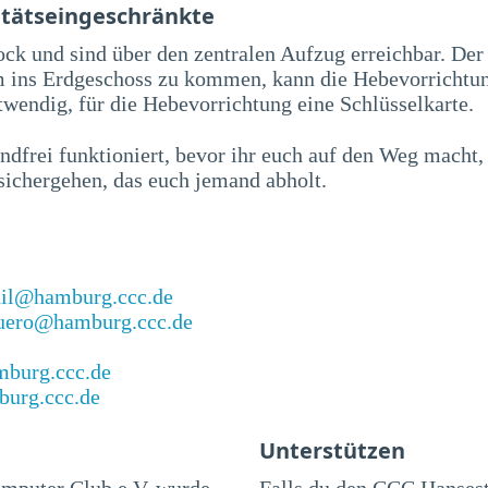
itätseingeschränkte
ock und sind über den zentralen Aufzug erreichbar. De
m ins Erdgeschoss zu kommen, kann die Hebevorrichtun
otwendig, für die Hebevorrichtung eine Schlüsselkarte.
dfrei funktioniert, bevor ihr euch auf den Weg macht,
sichergehen, das euch jemand abholt.
il@hamburg.ccc.de
uero@hamburg.ccc.de
mburg.ccc.de
burg.ccc.de
Unterstützen
mputer Club e.V. wurde
Falls du den CCC Hanses