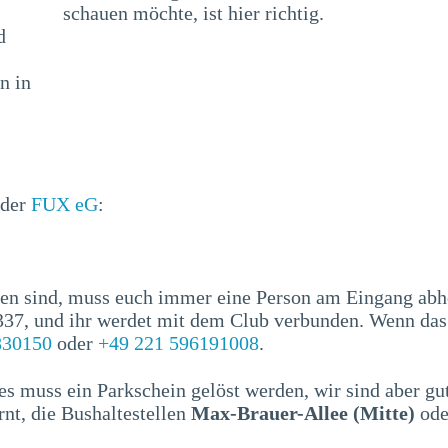
schauen möchte, ist hier richtig.
d
n in
 der
FUX eG
:
en sind, muss euch immer eine Person am Eingang abhol
1337, und ihr werdet mit dem Club verbunden. Wenn da
830150
oder
+49 221 596191008
.
es muss ein Parkschein gelöst werden, wir sind aber g
rnt, die Bushaltestellen
Max-Brauer-Allee (Mitte)
ode