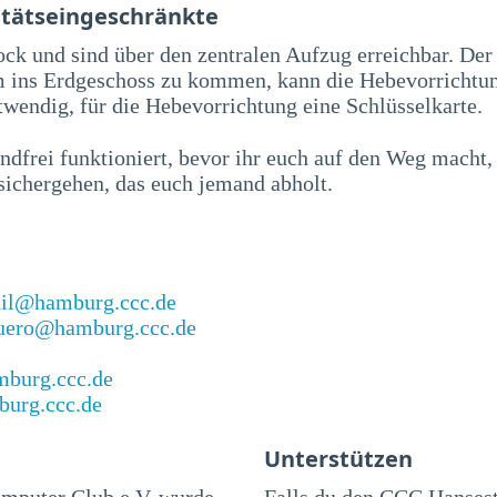
itätseingeschränkte
ock und sind über den zentralen Aufzug erreichbar. De
m ins Erdgeschoss zu kommen, kann die Hebevorrichtun
otwendig, für die Hebevorrichtung eine Schlüsselkarte.
dfrei funktioniert, bevor ihr euch auf den Weg macht,
sichergehen, das euch jemand abholt.
il@hamburg.ccc.de
uero@hamburg.ccc.de
mburg.ccc.de
burg.ccc.de
Unterstützen
mputer Club e.V. wurde
Falls du den CCC Hanses