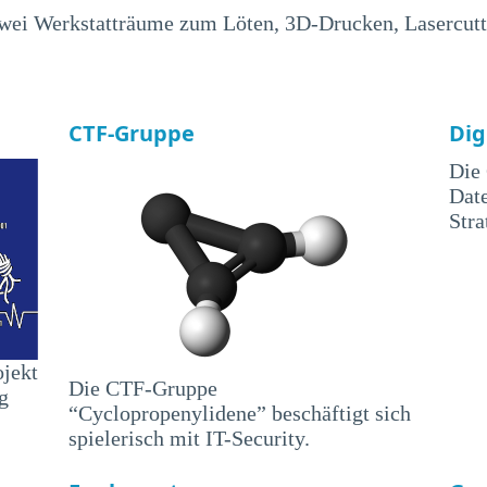
zwei Werkstatträume zum Löten, 3D-Drucken, Lasercutte
CTF-Gruppe
Dig
Die 
Date
Stra
ojekt
Die CTF-Gruppe
g
“Cyclopropenylidene” beschäftigt sich
spielerisch mit IT-Security.