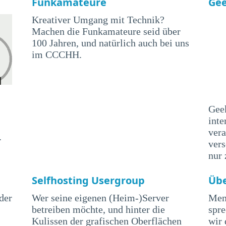
Funkamateure
Ge
Kreativer Umgang mit Technik?
Machen die Funkamateure seid über
100 Jahren, und natürlich auch bei uns
im CCCHH.
Geek
inte
vera
.
ver
nur
Selfhosting Usergroup
Üb
der
Wer seine eigenen (Heim-)Server
Men
betreiben möchte, und hinter die
spr
Kulissen der grafischen Oberflächen
wir 