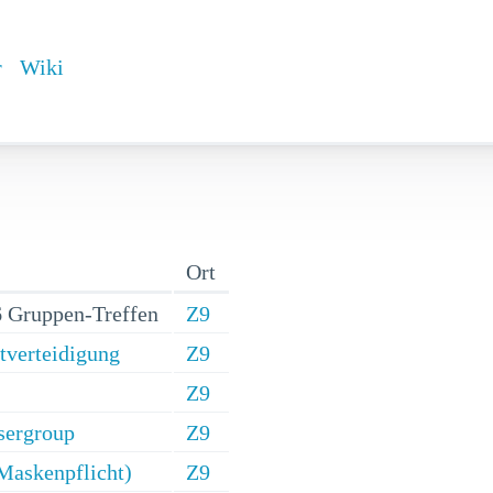
r
Wiki
Ort
 Gruppen-Treffen
Z9
stverteidigung
Z9
Z9
sergroup
Z9
Maskenpflicht)
Z9