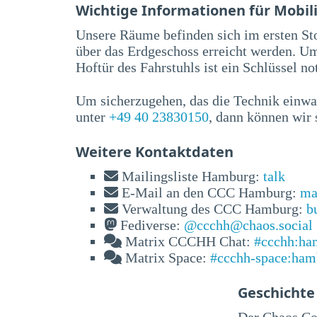
Wichtige Informationen für Mobil
Unsere Räume befinden sich im ersten St
über das Erdgeschoss erreicht werden. U
Hoftür des Fahrstuhls ist ein Schlüssel n
Um sicherzugehen, das die Technik einwan
unter
+49 40 23830150
, dann können wir 
Weitere Kontaktdaten
Mailingsliste Hamburg:
talk
E-Mail an den CCC Hamburg:
ma
Verwaltung des CCC Hamburg:
b
Fediverse:
@ccchh@chaos.social
Matrix CCCHH Chat:
#ccchh:ha
Matrix Space:
#ccchh-space:ham
Geschichte
Der Chaos Co