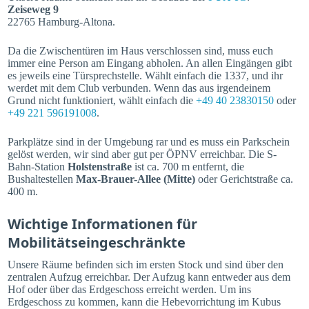
Zeiseweg 9
22765 Hamburg-Altona.
Da die Zwischentüren im Haus verschlossen sind, muss euch
immer eine Person am Eingang abholen. An allen Eingängen gibt
es jeweils eine Türsprechstelle. Wählt einfach die 1337, und ihr
werdet mit dem Club verbunden. Wenn das aus irgendeinem
Grund nicht funktioniert, wählt einfach die
+49 40 23830150
oder
+49 221 596191008
.
Parkplätze sind in der Umgebung rar und es muss ein Parkschein
gelöst werden, wir sind aber gut per ÖPNV erreichbar. Die S-
Bahn-Station
Holstenstraße
ist ca. 700 m entfernt, die
Bushaltestellen
Max-Brauer-Allee (Mitte)
oder Gerichtstraße ca.
400 m.
Wichtige Informationen für
Mobilitätseingeschränkte
Unsere Räume befinden sich im ersten Stock und sind über den
zentralen Aufzug erreichbar. Der Aufzug kann entweder aus dem
Hof oder über das Erdgeschoss erreicht werden. Um ins
Erdgeschoss zu kommen, kann die Hebevorrichtung im Kubus