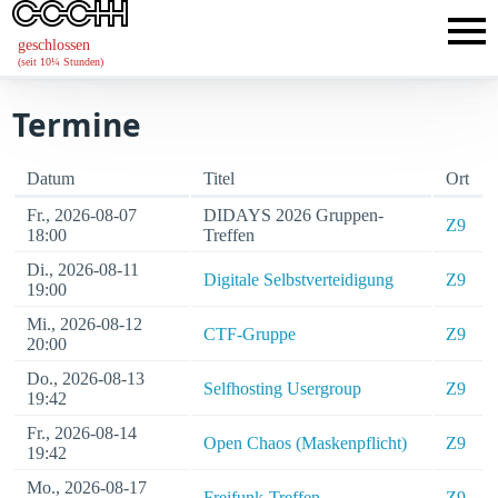
geschlossen
(seit 10¼ Stunden)
Termine
Datum
Titel
Ort
Fr., 2026-08-07
DIDAYS 2026 Gruppen-
Z9
18:00
Treffen
Di., 2026-08-11
Digitale Selbstverteidigung
Z9
19:00
Mi., 2026-08-12
CTF-Gruppe
Z9
20:00
Do., 2026-08-13
Selfhosting Usergroup
Z9
19:42
Fr., 2026-08-14
Open Chaos (Maskenpflicht)
Z9
19:42
Mo., 2026-08-17
Freifunk-Treffen
Z9