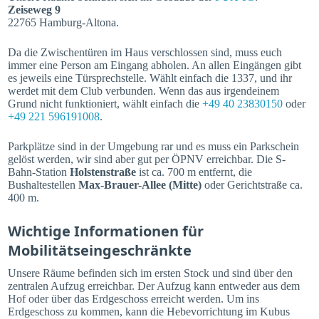
Zeiseweg 9
22765 Hamburg-Altona.
Da die Zwischentüren im Haus verschlossen sind, muss euch
immer eine Person am Eingang abholen. An allen Eingängen gibt
es jeweils eine Türsprechstelle. Wählt einfach die 1337, und ihr
werdet mit dem Club verbunden. Wenn das aus irgendeinem
Grund nicht funktioniert, wählt einfach die
+49 40 23830150
oder
+49 221 596191008
.
Parkplätze sind in der Umgebung rar und es muss ein Parkschein
gelöst werden, wir sind aber gut per ÖPNV erreichbar. Die S-
Bahn-Station
Holstenstraße
ist ca. 700 m entfernt, die
Bushaltestellen
Max-Brauer-Allee (Mitte)
oder Gerichtstraße ca.
400 m.
Wichtige Informationen für
Mobilitätseingeschränkte
Unsere Räume befinden sich im ersten Stock und sind über den
zentralen Aufzug erreichbar. Der Aufzug kann entweder aus dem
Hof oder über das Erdgeschoss erreicht werden. Um ins
Erdgeschoss zu kommen, kann die Hebevorrichtung im Kubus