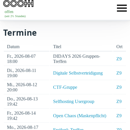
offen
(seit 2½ Stunden)
Termine
Datum
Titel
Ort
Fr., 2026-08-07
DIDAYS 2026 Gruppen-
Z9
18:00
Treffen
Di., 2026-08-11
Digitale Selbstverteidigung
Z9
19:00
Mi., 2026-08-12
CTF-Gruppe
Z9
20:00
Do., 2026-08-13
Selfhosting Usergroup
Z9
19:42
Fr., 2026-08-14
Open Chaos (Maskenpflicht)
Z9
19:42
Mo., 2026-08-17
Freifunk-Treffen
Z9