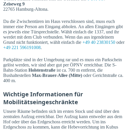
Zeiseweg 9
22765 Hamburg-Altona.
Da die Zwischentüren im Haus verschlossen sind, muss euch
immer eine Person am Eingang abholen. An allen Eingängen gibt
es jeweils eine Türsprechstelle. Wählt einfach die 1337, und ihr
werdet mit dem Club verbunden. Wenn das aus irgendeinem
Grund nicht funktioniert, wählt einfach die
+49 40 23830150
oder
+49 221 596191008
.
Parkplätze sind in der Umgebung rar und es muss ein Parkschein
gelöst werden, wir sind aber gut per ÖPNV erreichbar. Die S-
Bahn-Station
Holstenstraße
ist ca. 700 m entfernt, die
Bushaltestellen
Max-Brauer-Allee (Mitte)
oder Gerichtstraße ca.
400 m.
Wichtige Informationen für
Mobilitätseingeschränkte
Unsere Räume befinden sich im ersten Stock und sind über den
zentralen Aufzug erreichbar. Der Aufzug kann entweder aus dem
Hof oder über das Erdgeschoss erreicht werden. Um ins
Erdgeschoss zu kommen, kann die Hebevorrichtung im Kubus