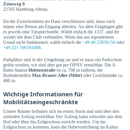
Zeiseweg 9
22765 Hamburg-Altona.
Da die Zwischentüren im Haus verschlossen sind, muss euch
immer eine Person am Eingang abholen. An allen Eingängen gibt
es jeweils eine Türsprechstelle. Wählt einfach die 1337, und ihr
werdet mit dem Club verbunden. Wenn das aus irgendeinem
Grund nicht funktioniert, wählt einfach die
+49 40 23830150
oder
+49 221 596191008
.
Parkplätze sind in der Umgebung rar und es muss ein Parkschein
gelöst werden, wir sind aber gut per ÖPNV erreichbar. Die S-
Bahn-Station
Holstenstraße
ist ca. 700 m entfernt, die
Bushaltestellen
Max-Brauer-Allee (Mitte)
oder Gerichtstraße ca.
400 m.
Wichtige Informationen für
Mobilitätseingeschränkte
Unsere Räume befinden sich im ersten Stock und sind über den
zentralen Aufzug erreichbar. Der Aufzug kann entweder aus dem
Hof oder über das Erdgeschoss erreicht werden. Um ins
Erdgeschoss zu kommen, kann die Hebevorrichtung im Kubus