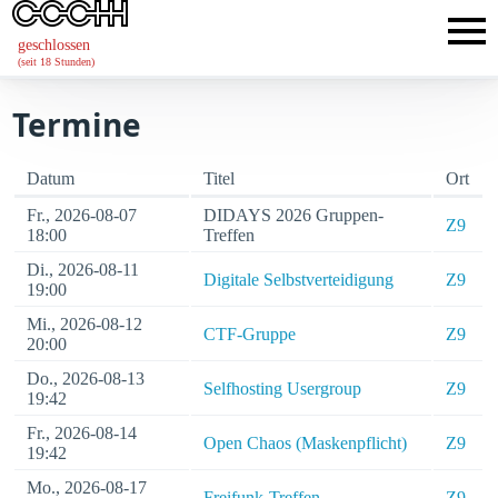
geschlossen
(seit 18 Stunden)
Termine
Datum
Titel
Ort
Fr., 2026-08-07
DIDAYS 2026 Gruppen-
Z9
18:00
Treffen
Di., 2026-08-11
Digitale Selbstverteidigung
Z9
19:00
Mi., 2026-08-12
CTF-Gruppe
Z9
20:00
Do., 2026-08-13
Selfhosting Usergroup
Z9
19:42
Fr., 2026-08-14
Open Chaos (Maskenpflicht)
Z9
19:42
Mo., 2026-08-17
Freifunk-Treffen
Z9