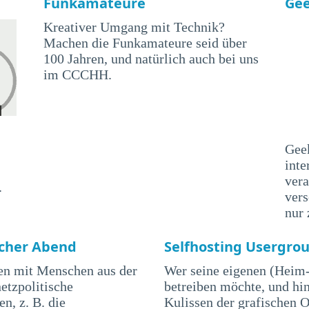
Funkamateure
Ge
Kreativer Umgang mit Technik?
Machen die Funkamateure seid über
100 Jahren, und natürlich auch bei uns
im CCCHH.
Geek
inte
vera
.
ver
nur
scher Abend
Selfhosting Usergro
ren mit Menschen aus der
Wer seine eigenen (Heim
etzpolitische
betreiben möchte, und hin
n, z. B. die
Kulissen der grafischen 