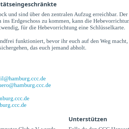
itätseingeschränkte
ock und sind über den zentralen Aufzug erreichbar. De
m ins Erdgeschoss zu kommen, kann die Hebevorrichtun
otwendig, für die Hebevorrichtung eine Schlüsselkarte.
dfrei funktioniert, bevor ihr euch auf den Weg macht,
sichergehen, das euch jemand abholt.
il@hamburg.ccc.de
uero@hamburg.ccc.de
mburg.ccc.de
burg.ccc.de
Unterstützen
mputer Club e.V. wurde
Falls du den CCC Hanses