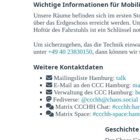
Wichtige Informationen für Mobil
Unsere Räume befinden sich im ersten St
über das Erdgeschoss erreicht werden. U
Hoftür des Fahrstuhls ist ein Schlüssel n
Um sicherzugehen, das die Technik einwan
unter
+49 40 23830150
, dann können wir 
Weitere Kontaktdaten
Mailingsliste Hamburg:
talk
E-Mail an den CCC Hamburg:
ma
Verwaltung des CCC Hamburg:
b
Fediverse:
@ccchh@chaos.social
Matrix CCCHH Chat:
#ccchh:ha
Matrix Space:
#ccchh-space:ham
Geschichte
Der Chaos Co