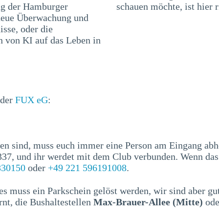
ung der Hamburger
schauen möchte, ist hier r
neue Überwachung und
isse, oder die
 von KI auf das Leben in
 der
FUX eG
:
en sind, muss euch immer eine Person am Eingang abhol
1337, und ihr werdet mit dem Club verbunden. Wenn da
830150
oder
+49 221 596191008
.
es muss ein Parkschein gelöst werden, wir sind aber g
rnt, die Bushaltestellen
Max-Brauer-Allee (Mitte)
ode