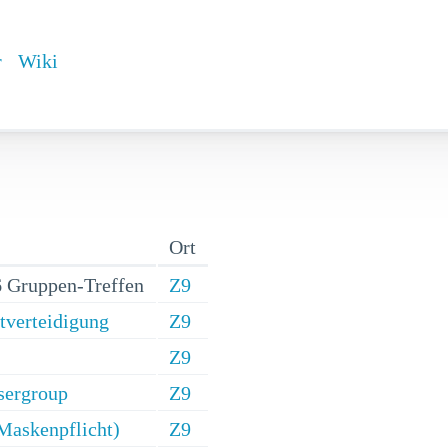
r
Wiki
Ort
 Gruppen-Treffen
Z9
stverteidigung
Z9
Z9
sergroup
Z9
Maskenpflicht)
Z9