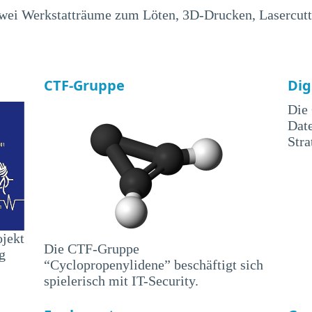
zwei Werkstatträume zum Löten, 3D-Drucken, Lasercutte
CTF-Gruppe
Dig
Die 
Date
Stra
ojekt
Die CTF-Gruppe
g
“Cyclopropenylidene” beschäftigt sich
spielerisch mit IT-Security.