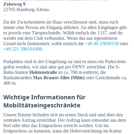
Zeiseweg 9
22765 Hamburg-Altona.
Da die Zwischentüren im Haus verschlossen sind, muss euch
immer eine Person am Eingang abholen. An allen Eingängen gibt
es jeweils eine Türsprechstelle. Wählt einfach die 1337, und ihr
werdet mit dem Club verbunden. Wenn das aus irgendeinem
Grund nicht funktioniert, wählt einfach die
+49 40 23830150
oder
+49 221 596191008
.
Parkplätze sind in der Umgebung rar und es muss ein Parkschein
gelöst werden, wir sind aber gut per ÖPNV erreichbar. Die S-
Bahn-Station
Holstenstraße
ist ca. 700 m entfernt, die
Bushaltestellen
Max-Brauer-Allee (Mitte)
oder Gerichtstraße ca.
400 m.
Wichtige Informationen für
Mobilitätseingeschränkte
Unsere Räume befinden sich im ersten Stock und sind über den
zentralen Aufzug erreichbar. Der Aufzug kann entweder aus dem
Hof oder über das Erdgeschoss erreicht werden. Um ins
Erdgeschoss zu kommen, kann die Hebevorrichtung im Kubus