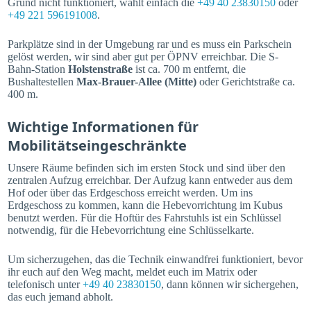
Grund nicht funktioniert, wählt einfach die
+49 40 23830150
oder
+49 221 596191008
.
Parkplätze sind in der Umgebung rar und es muss ein Parkschein
gelöst werden, wir sind aber gut per ÖPNV erreichbar. Die S-
Bahn-Station
Holstenstraße
ist ca. 700 m entfernt, die
Bushaltestellen
Max-Brauer-Allee (Mitte)
oder Gerichtstraße ca.
400 m.
Wichtige Informationen für
Mobilitätseingeschränkte
Unsere Räume befinden sich im ersten Stock und sind über den
zentralen Aufzug erreichbar. Der Aufzug kann entweder aus dem
Hof oder über das Erdgeschoss erreicht werden. Um ins
Erdgeschoss zu kommen, kann die Hebevorrichtung im Kubus
benutzt werden. Für die Hoftür des Fahrstuhls ist ein Schlüssel
notwendig, für die Hebevorrichtung eine Schlüsselkarte.
Um sicherzugehen, das die Technik einwandfrei funktioniert, bevor
ihr euch auf den Weg macht, meldet euch im Matrix oder
telefonisch unter
+49 40 23830150
, dann können wir sichergehen,
das euch jemand abholt.