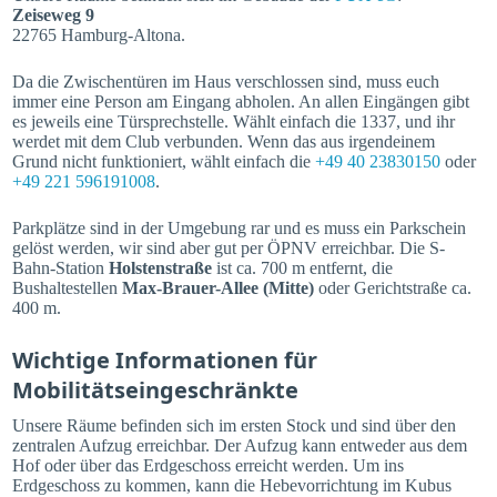
Zeiseweg 9
22765 Hamburg-Altona.
Da die Zwischentüren im Haus verschlossen sind, muss euch
immer eine Person am Eingang abholen. An allen Eingängen gibt
es jeweils eine Türsprechstelle. Wählt einfach die 1337, und ihr
werdet mit dem Club verbunden. Wenn das aus irgendeinem
Grund nicht funktioniert, wählt einfach die
+49 40 23830150
oder
+49 221 596191008
.
Parkplätze sind in der Umgebung rar und es muss ein Parkschein
gelöst werden, wir sind aber gut per ÖPNV erreichbar. Die S-
Bahn-Station
Holstenstraße
ist ca. 700 m entfernt, die
Bushaltestellen
Max-Brauer-Allee (Mitte)
oder Gerichtstraße ca.
400 m.
Wichtige Informationen für
Mobilitätseingeschränkte
Unsere Räume befinden sich im ersten Stock und sind über den
zentralen Aufzug erreichbar. Der Aufzug kann entweder aus dem
Hof oder über das Erdgeschoss erreicht werden. Um ins
Erdgeschoss zu kommen, kann die Hebevorrichtung im Kubus